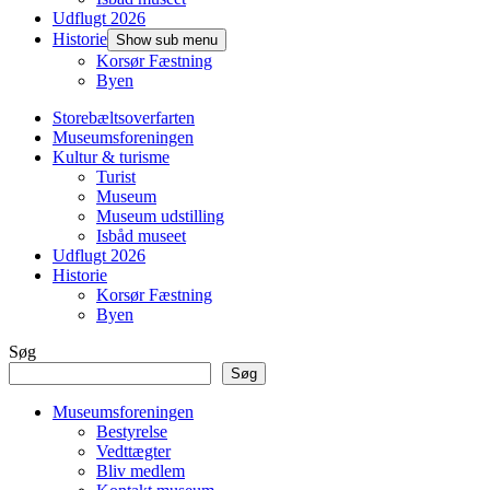
Udflugt 2026
Historie
Show sub menu
Korsør Fæstning
Byen
Storebæltsoverfarten
Museumsforeningen
Kultur & turisme
Turist
Museum
Museum udstilling
Isbåd museet
Udflugt 2026
Historie
Korsør Fæstning
Byen
Søg
Søg
Museumsforeningen
Bestyrelse
Vedttægter
Bliv medlem