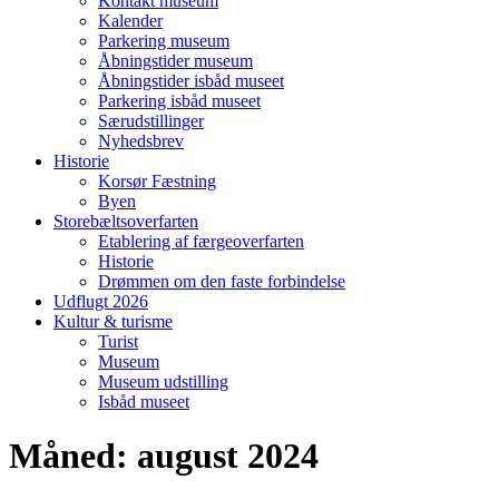
Kontakt museum
Kalender
Parkering museum
Åbningstider museum
Åbningstider isbåd museet
Parkering isbåd museet
Særudstillinger
Nyhedsbrev
Historie
Korsør Fæstning
Byen
Storebæltsoverfarten
Etablering af færgeoverfarten
Historie
Drømmen om den faste forbindelse
Udflugt 2026
Kultur & turisme
Turist
Museum
Museum udstilling
Isbåd museet
Måned:
august 2024