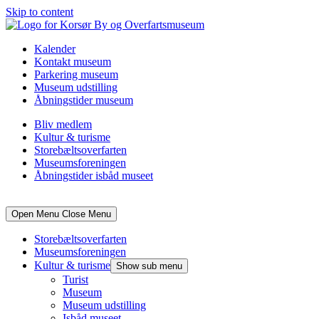
Skip to content
Kalender
Kontakt museum
Parkering museum
Museum udstilling
Åbningstider museum
Bliv medlem
Kultur & turisme
Storebæltsoverfarten
Museumsforeningen
Åbningstider isbåd museet
Open Menu
Close Menu
Storebæltsoverfarten
Museumsforeningen
Kultur & turisme
Show sub menu
Turist
Museum
Museum udstilling
Isbåd museet