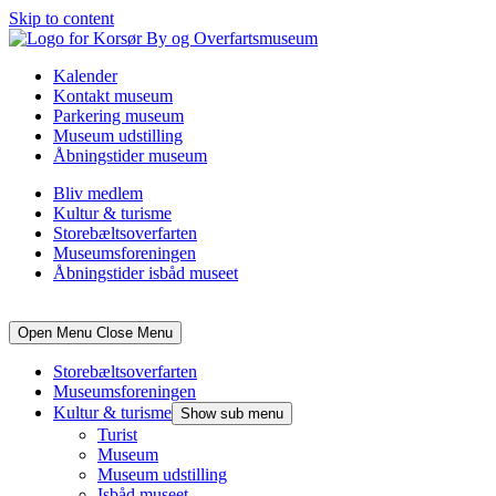
Skip to content
Kalender
Kontakt museum
Parkering museum
Museum udstilling
Åbningstider museum
Bliv medlem
Kultur & turisme
Storebæltsoverfarten
Museumsforeningen
Åbningstider isbåd museet
Open Menu
Close Menu
Storebæltsoverfarten
Museumsforeningen
Kultur & turisme
Show sub menu
Turist
Museum
Museum udstilling
Isbåd museet