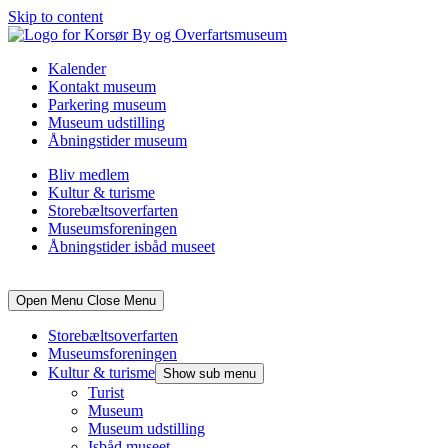
Skip to content
Kalender
Kontakt museum
Parkering museum
Museum udstilling
Åbningstider museum
Bliv medlem
Kultur & turisme
Storebæltsoverfarten
Museumsforeningen
Åbningstider isbåd museet
Open Menu
Close Menu
Storebæltsoverfarten
Museumsforeningen
Kultur & turisme
Show sub menu
Turist
Museum
Museum udstilling
Isbåd museet