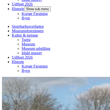
Udflugt 2026
Historie
Show sub menu
Korsør Fæstning
Byen
Storebæltsoverfarten
Museumsforeningen
Kultur & turisme
Turist
Museum
Museum udstilling
Isbåd museet
Udflugt 2026
Historie
Korsør Fæstning
Byen