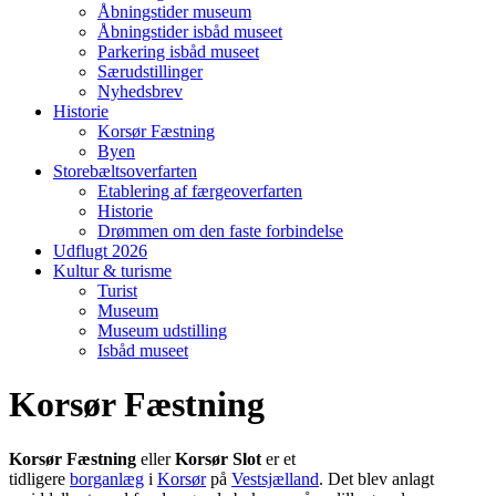
Åbningstider museum
Åbningstider isbåd museet
Parkering isbåd museet
Særudstillinger
Nyhedsbrev
Historie
Korsør Fæstning
Byen
Storebæltsoverfarten
Etablering af færgeoverfarten
Historie
Drømmen om den faste forbindelse
Udflugt 2026
Kultur & turisme
Turist
Museum
Museum udstilling
Isbåd museet
Korsør Fæstning
Korsør Fæstning
eller
Korsør Slot
er et
tidligere
borganlæg
i
Korsør
på
Vestsjælland
. Det blev anlagt