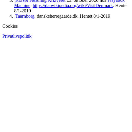
Korsør Fæstning
Arkiveret
23. oktober 2020 hos
Wayback
Machine
.
https://da.wikipedia.org/wiki/VisitDenmark
. Hentet
8/1-2019
Taarnborg
. danskeherregaarde.dk. Hentet 8/1-2019
Cookies
Privatlivspolitik