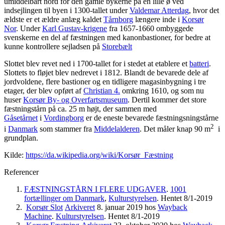
umiddelbart nord for den gamle bykerne på en lille ø ved
indsejlingen til byen i 1300-tallet under
Valdemar Atterdag
, hvor det
ældste er et ældre anlæg kaldet
Tårnborg
længere inde i
Korsør
Nor
. Under
Karl Gustav-krigene
fra 1657-1660 ombyggede
svenskerne en del af fæstningen med kanonbastioner, for bedre at
kunne kontrollere sejladsen på
Storebælt
Slottet blev revet ned i 1700-tallet for i stedet at etablere et
batteri
.
Slottets to fløjet blev nedrevet i 1812. Blandt de bevarede dele af
jordvoldene, flere bastioner og en tidligere magasinbygning i tre
etager, der blev opført af
Christian 4.
omkring 1610, og som nu
huser
Korsør By- og Overfartsmuseum
. Dertil kommer det store
fæstningstårn på ca. 25 m højt, der sammen med
Gåsetårnet
i
Vordingborg
er de eneste bevarede fæstningsningstårne
2
i
Danmark
som stammer fra
Middelalderen
. Det måler knap 90 m
i
grundplan.
Kilde:
https://da.wikipedia.org/wiki/Korsør_Fæstning
Referencer
FÆSTNINGSTÅRN I FLERE UDGAVER
.
1001
fortællinger om Danmark
,
Kulturstyrelsen
. Hentet 8/1-2019
Korsør Slot
Arkiveret
8. januar 2019 hos
Wayback
Machine
.
Kulturstyrelsen
. Hentet 8/1-2019