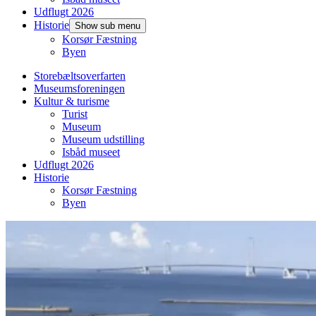
Udflugt 2026
Historie
Show sub menu
Korsør Fæstning
Byen
Storebæltsoverfarten
Museumsforeningen
Kultur & turisme
Turist
Museum
Museum udstilling
Isbåd museet
Udflugt 2026
Historie
Korsør Fæstning
Byen