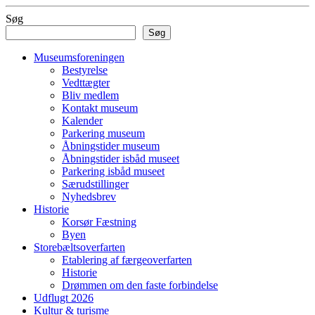
Søg
Søg
Museumsforeningen
Bestyrelse
Vedttægter
Bliv medlem
Kontakt museum
Kalender
Parkering museum
Åbningstider museum
Åbningstider isbåd museet
Parkering isbåd museet
Særudstillinger
Nyhedsbrev
Historie
Korsør Fæstning
Byen
Storebæltsoverfarten
Etablering af færgeoverfarten
Historie
Drømmen om den faste forbindelse
Udflugt 2026
Kultur & turisme