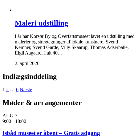
Maleri udstilling
I år har Korsør By og Overfartsmuseet lavet en udstilling med
malerier og stregtegninger af lokale kunstnere. Svend
Kemner, Svend Garde, Villy Skaarup, Thomas Adserballe,
Eigil Aagaard. I alt 40…
2. april 2026
Indlægsinddeling
1
2
…
6
Næste
Møder & arrangementer
AUG
7
9:00
-
18:00
Isbåd museet er åbent – Gratis adgang