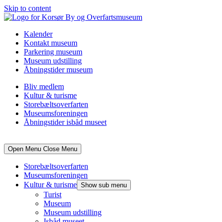
Skip to content
Kalender
Kontakt museum
Parkering museum
Museum udstilling
Åbningstider museum
Bliv medlem
Kultur & turisme
Storebæltsoverfarten
Museumsforeningen
Åbningstider isbåd museet
Open Menu
Close Menu
Storebæltsoverfarten
Museumsforeningen
Kultur & turisme
Show sub menu
Turist
Museum
Museum udstilling
Isbåd museet