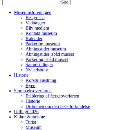
Søg
Museumsforeningen
Bestyrelse
Vedttægter
Bliv medlem
Kontakt museum
Kalender
Parkering museum
Åbningstider museum
Åbningstider isbåd museet
Parkering isbåd museet
Særudstillinger
Nyhedsbrev
Historie
Korsør Fæstning
Byen
Storebæltsoverfarten
Etablering af færgeoverfarten
Historie
Drømmen om den faste forbindelse
Udflugt 2026
Kultur & turisme
Turist
Museum