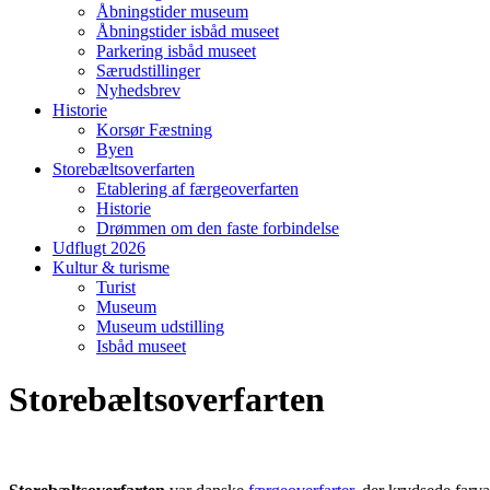
Åbningstider museum
Åbningstider isbåd museet
Parkering isbåd museet
Særudstillinger
Nyhedsbrev
Historie
Korsør Fæstning
Byen
Storebæltsoverfarten
Etablering af færgeoverfarten
Historie
Drømmen om den faste forbindelse
Udflugt 2026
Kultur & turisme
Turist
Museum
Museum udstilling
Isbåd museet
Storebæltsoverfarten