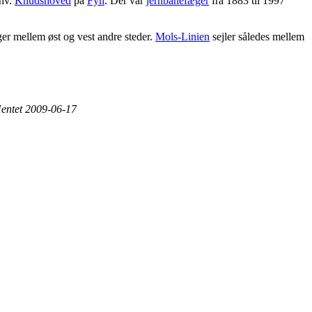
hv.
Knudshoved
på
Fyn
. Der var
jernbanefæger
fra 1883 til 1997
ger mellem øst og vest andre steder.
Mols-Linien
sejler således mellem
Hentet
2009-06-17