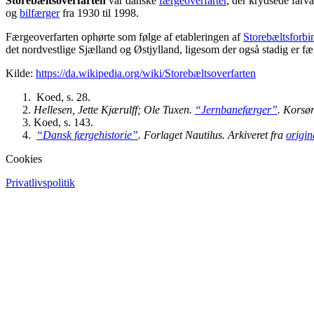
Storebæltsoverfarten
var danske
færgeoverfarter
, der krydsede farv
og
bilfærger
fra 1930 til 1998.
Færgeoverfarten ophørte som følge af etableringen af
Storebæltsforbi
det nordvestlige Sjælland og Østjylland, ligesom der også stadig er 
Kilde:
https://da.wikipedia.org/wiki/Storebæltsoverfarten
Koed, s. 28.
Hellesen, Jette Kjærulff; Ole Tuxen.
“Jernbanefærger”
.
Korsør
Koed, s. 143.
“Dansk færgehistorie”
. Forlaget Nautilus. Arkiveret fra
origin
Cookies
Privatlivspolitik