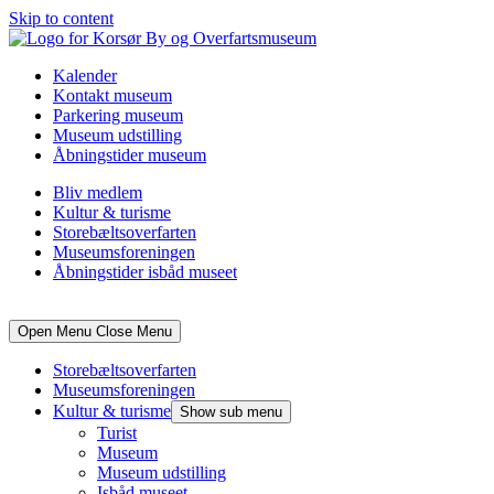
Skip to content
Kalender
Kontakt museum
Parkering museum
Museum udstilling
Åbningstider museum
Bliv medlem
Kultur & turisme
Storebæltsoverfarten
Museumsforeningen
Åbningstider isbåd museet
Open Menu
Close Menu
Storebæltsoverfarten
Museumsforeningen
Kultur & turisme
Show sub menu
Turist
Museum
Museum udstilling
Isbåd museet