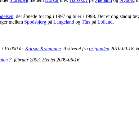
andet
Storebælt
mellem
Korsør
hhv.
Halsskov
på
Sjælland
og
Nyborg
h
ndelsen
, der åbnede for tog i 1997 og biler i 1998. Der er dog stadig fæ
færger mellem
Spodsbjerg
på
Langeland
og
Tårs
på
Lolland
.
 i 15.000 år
.
Korsør Kommune
. Arkiveret fra
originalen
2010-09-18
. 
alen
7. februar 2003
. Hentet
2009-06-16
.