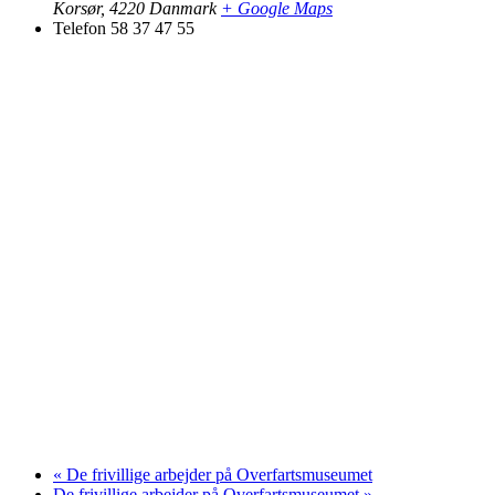
Korsør
,
4220
Danmark
+ Google Maps
Telefon
58 37 47 55
«
De frivillige arbejder på Overfartsmuseumet
De frivillige arbejder på Overfartsmuseumet
»