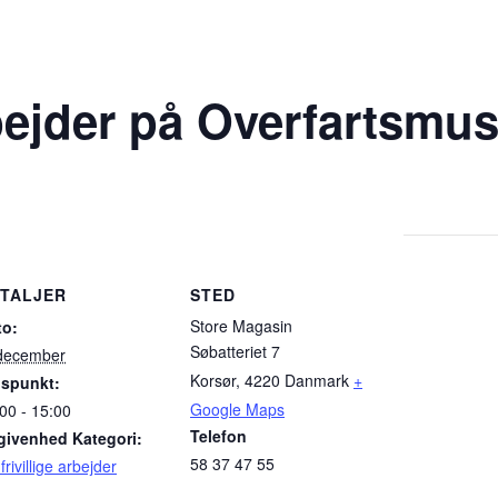
arbejder på Overfartsm
TALJER
STED
Store Magasin
to:
Søbatteriet 7
 december
Korsør
,
4220
Danmark
+
dspunkt:
Google Maps
00 - 15:00
Telefon
givenhed Kategori:
58 37 47 55
frivillige arbejder