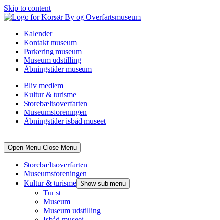
Skip to content
Kalender
Kontakt museum
Parkering museum
Museum udstilling
Åbningstider museum
Bliv medlem
Kultur & turisme
Storebæltsoverfarten
Museumsforeningen
Åbningstider isbåd museet
Open Menu
Close Menu
Storebæltsoverfarten
Museumsforeningen
Kultur & turisme
Show sub menu
Turist
Museum
Museum udstilling
Isbåd museet