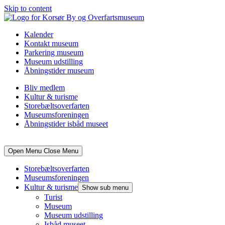
Skip to content
Kalender
Kontakt museum
Parkering museum
Museum udstilling
Åbningstider museum
Bliv medlem
Kultur & turisme
Storebæltsoverfarten
Museumsforeningen
Åbningstider isbåd museet
Open Menu
Close Menu
Storebæltsoverfarten
Museumsforeningen
Kultur & turisme
Show sub menu
Turist
Museum
Museum udstilling
Isbåd museet