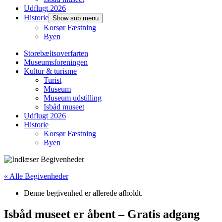
Udflugt 2026
Historie
Show sub menu
Korsør Fæstning
Byen
Storebæltsoverfarten
Museumsforeningen
Kultur & turisme
Turist
Museum
Museum udstilling
Isbåd museet
Udflugt 2026
Historie
Korsør Fæstning
Byen
« Alle Begivenheder
Denne begivenhed er allerede afholdt.
Isbåd museet er åbent – Gratis adgang