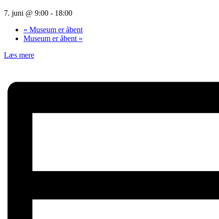
7. juni @ 9:00
-
18:00
«
Museum er åbent
Museum er åbent
»
Læs mere