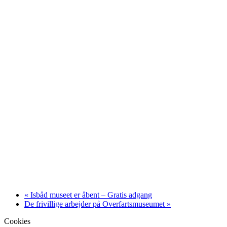
«
Isbåd museet er åbent – Gratis adgang
De frivillige arbejder på Overfartsmuseumet
»
Cookies