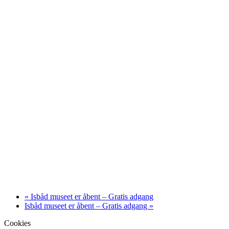
«
Isbåd museet er åbent – Gratis adgang
Isbåd museet er åbent – Gratis adgang
»
Cookies