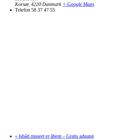
Korsør
,
4220
Danmark
+ Google Maps
Telefon
58 37 47 55
«
Isbåd museet er åbent – Gratis adgang