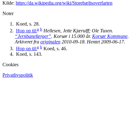
Kilde:
https://da.wikipedia.org/wiki/Storebæltsoverfarten
Noter
Koed, s. 28.
a
b
Hop op til:
Hellesen, Jette Kjærulff; Ole Tuxen.
“Jernbanefærger”
.
Korsør i 15.000 år
.
Korsør Kommune
.
Arkiveret fra
originalen
2010-09-18
. Hentet
2009-06-17
.
a
b
Hop op til:
Koed, s. 46.
Koed, s. 143.
Cookies
Privatlivspolitik