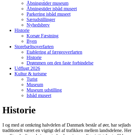
Åbningstider museum
Åbningstider isbåd museet
Parkering isbåd museet
Særudstillinger
Nyhedsbrev
Historie
Korsør Fæstning
Byen
Storebæltsoverfarten
Etablering af færgeoverfarten
Historie
Drømmen om den faste forbindelse
Udflugt 2026
Kultur & turisme
Turist
Museum
Museum udstilling
Isbåd museet
Historie
I og med at omkring halvdelen af Danmark består af øer, har sejlads
traditionelt været en vigtigt del af trafikken mellem landsdelene. Her