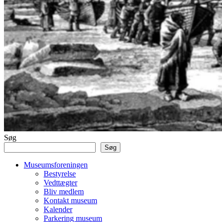
Søg
Søg
Museumsforeningen
Bestyrelse
Vedttægter
Bliv medlem
Kontakt museum
Kalender
Parkering museum