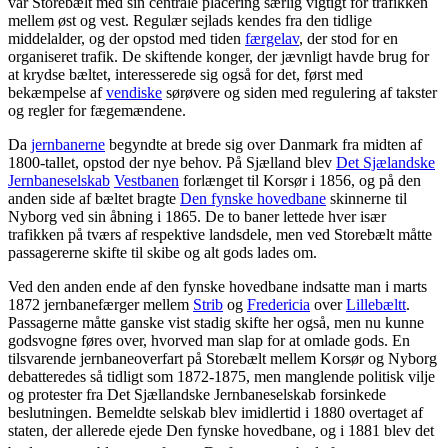
var Storebælt med sin centrale placering særlig vigtigt for trafikken
mellem øst og vest. Regulær sejlads kendes fra den tidlige
middelalder, og der opstod med tiden
færgelav
, der stod for en
organiseret trafik. De skiftende konger, der jævnligt havde brug for
at krydse bæltet, interesserede sig også for det, først med
bekæmpelse af
vendiske
sørøvere og siden med regulering af takster
og regler for fægemændene.
Da
jernbanerne
begyndte at brede sig over Danmark fra midten af
1800-tallet, opstod der nye behov. På Sjælland blev
Det Sjælandske
Jernbaneselskab
Vestbanen
forlænget til Korsør i 1856, og på den
anden side af bæltet bragte
Den fynske hovedbane
skinnerne til
Nyborg ved sin åbning i 1865. De to baner lettede hver især
trafikken på tværs af respektive landsdele, men ved Storebælt måtte
passagererne skifte til skibe og alt gods lades om.
Ved den anden ende af den fynske hovedbane indsatte man i marts
1872 jernbanefærger mellem
Strib
og
Fredericia
over
Lillebæltt
.
Passagerne måtte ganske vist stadig skifte her også, men nu kunne
godsvogne føres over, hvorved man slap for at omlade gods. En
tilsvarende jernbaneoverfart på Storebælt mellem Korsør og Nyborg
debatteredes så tidligt som 1872-1875, men manglende politisk vilje
og protester fra Det Sjællandske Jernbaneselskab forsinkede
beslutningen. Bemeldte selskab blev imidlertid i 1880 overtaget af
staten, der allerede ejede Den fynske hovedbane, og i 1881 blev det