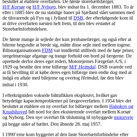
besluttet at etablere overfarten.
De første storebæltsfærger,
H/F
Korsør
og
H/F
Nyborg
, blev indsat fra 1. december 1883. To år
efter i 1885 blev de nu statslige baner på Sjælland slået sammen med
de tilsvarende på Fyn og i Jylland til
DSB
, der efterfølgende kom til
at drive overfarten næsten helt frem, til den blev erstattet af
Storebæltsforbindelsen.
De første mange år sejlede der kun jernbanefærger, og også efter at
bilerne begyndte at brede sig, måtte disse sejle med mellem togene.
Bilistorganisationen
FDM
var imidlertid utilfreds med de høje priser,
uregelmæssige afgange og trange forhold om bord på færgerne. De
oprettede derfor deres eget rederi, Motorejernes Færgefart A/S, i
1929 og bestilte den rene bilfærge
M/F
Heimdal
. DSB svarede ved
at få bevilling til at købe deres egen bilfærge men endte dog med at
indgå en aftale med bilejerne og overtog
Heimdal
, før den blev
indsat i 1930.
I efterkrigstiden voksede biltrafikken eksplosivt, hvilket gav
betydelige kapacitetsproblemer på færgeoverfarten. I 1954 blev det
besluttet at etablere en ny overfart for bilfærger mellem
Halsskov og
Knudshoved
lidt nord for den eksisterende overfart mellem Korsør
og Nyborg. Den nye overfart fik tilslutning til nybyggede
motorveje
på begge sider af bæltet. Den åbnede 28. maj 1957.
I 1990’erne kom byggeriet af den faste Storebætsforbindelse efter