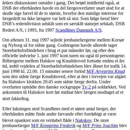
årtiers diskussioner omsider i gang. Det betød imidlertid også, at
DSB der efterhånden havde en del færgeoverfarter snart stod for at
skulle sige farvel til de to største, hvorfor den statslige interesse for
færgedrift nu ikke længere var helt så stor. Som følge heraf blev
DSB’s rederidivision udskilt som en særskilt statsejet selskab, DSB
Rederi A/S, i 1995, fra 1997
Scandlines Danmark A/S
.
Om aftenen 31. maj 1997 sejlede jernbanefærgerne mellem Korsør
og Nyborg så for sidste gang. Godstogene havde allerede taget
Storebæltsforbindelsen i brug et par måneder før, og efter den
officielle indvielse 1. juni 1997 kom turen nu også til persontogene.
Bilfærgerne mellem Halskov og Knudshoved fortsatte endnu et års
tid, indtil vejdelen af Storebæltsforbindelsen blev åbnet for trafik 14.
juni 1998 kl. 22.00. 15 minutter senere forlod
M/F
Arveprins Knud
som den sidste færge Knudshoved, efter at den i forvejen var afgået
fra Halsskov klokken 20:45 som sidste færge derfra. Under
overfarten optrådte den danske rockgruppe
Tv·2
på soldækket. Ved
ankomsten til Halsskov kort før midnat blev færgen modtaget af et
stort fakkeltog.
Efter lukningen stod Scandlines med et større antal færger, der
efterhånden måtte finde andre farvande efter foreløbigt at være
blevet opankret som en veritabel flåde i
Nakskov
.
De store
jernbanefærger
M/F
Kronprins Frederik
og
M/F
Prins Joachim
blev