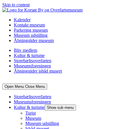
Skip to content
Kalender
Kontakt museum
Parkering museum
Museum udstilling
Åbningstider museum
Bliv medlem
Kultur & turisme
Storebæltsoverfarten
Museumsforeningen
Åbningstider isbåd museet
Open Menu
Close Menu
Storebæltsoverfarten
Museumsforeningen
Kultur & turisme
Show sub menu
Turist
Museum
Museum udstilling
Isbåd museet