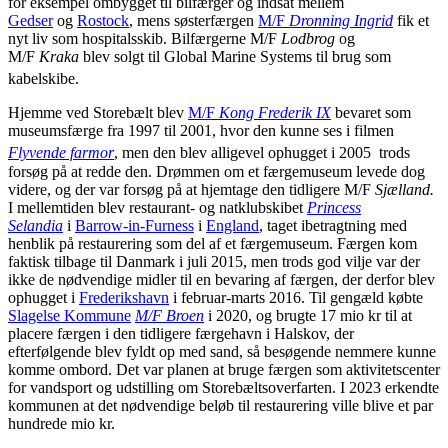
for eksempel ombygget til bilfærger og indsat mellem
Gedser
og
Rostock
, mens søsterfærgen
M/F
Dronning Ingrid
fik et
nyt liv som hospitalsskib. Bilfærgerne M/F
Lodbrog
og
M/F
Kraka
blev solgt til Global Marine Systems til brug som
kabelskibe.
Hjemme ved Storebælt blev
M/F
Kong Frederik IX
bevaret som
museumsfærge fra 1997 til 2001, hvor den kunne ses i filmen
Flyvende farmor
, men den blev alligevel ophugget i 2005
trods
forsøg på at redde den. Drømmen om et færgemuseum levede dog
videre, og der var forsøg på at hjemtage den tidligere M/F
Sjælland.
I mellemtiden blev restaurant- og natklubskibet
Princess
Selandia
i
Barrow-in-Furness
i
England
, taget ibetragtning med
henblik på restaurering som del af et færgemuseum. Færgen kom
faktisk tilbage til Danmark i juli 2015, men trods god vilje var der
ikke de nødvendige midler til en bevaring af færgen, der derfor blev
ophugget i
Frederikshavn
i februar-marts 2016. Til gengæld købte
Slagelse Kommune
M/F Broen
i 2020, og brugte 17 mio kr til at
placere færgen i den tidligere færgehavn i Halskov, der
efterfølgende blev fyldt op med sand, så besøgende nemmere kunne
komme ombord. Det var planen at bruge færgen som aktivitetscenter
for vandsport og udstilling om Storebæltsoverfarten. I 2023 erkendte
kommunen at det nødvendige beløb til restaurering ville blive et par
hundrede mio kr.