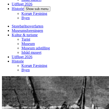
Udflugt 2026
Historie
Show sub menu
Korsør Fæstning
Byen
Storebæltsoverfarten
Museumsforeningen
Kultur & turisme
Turist
Museum
Museum udstilling
Isbåd museet
Udflugt 2026
Historie
Korsør Fæstning
Byen