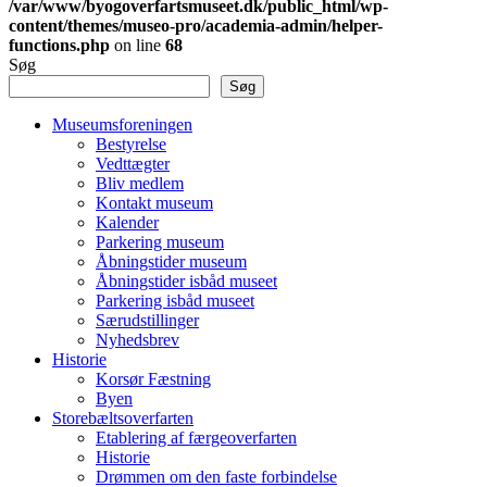
/var/www/byogoverfartsmuseet.dk/public_html/wp-
content/themes/museo-pro/academia-admin/helper-
functions.php
on line
68
Søg
Søg
Museumsforeningen
Bestyrelse
Vedttægter
Bliv medlem
Kontakt museum
Kalender
Parkering museum
Åbningstider museum
Åbningstider isbåd museet
Parkering isbåd museet
Særudstillinger
Nyhedsbrev
Historie
Korsør Fæstning
Byen
Storebæltsoverfarten
Etablering af færgeoverfarten
Historie
Drømmen om den faste forbindelse