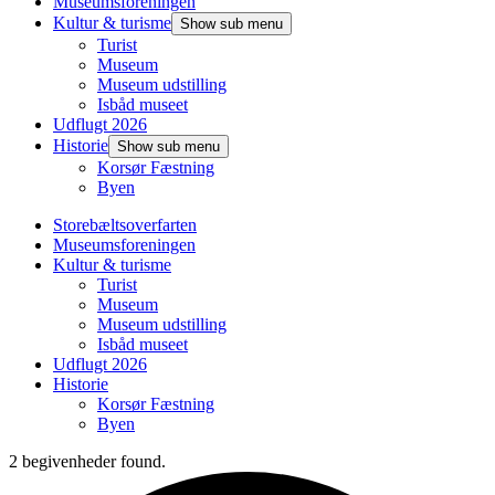
Museumsforeningen
Kultur & turisme
Show sub menu
Turist
Museum
Museum udstilling
Isbåd museet
Udflugt 2026
Historie
Show sub menu
Korsør Fæstning
Byen
Storebæltsoverfarten
Museumsforeningen
Kultur & turisme
Turist
Museum
Museum udstilling
Isbåd museet
Udflugt 2026
Historie
Korsør Fæstning
Byen
2 begivenheder found.