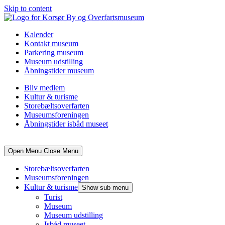
Skip to content
Kalender
Kontakt museum
Parkering museum
Museum udstilling
Åbningstider museum
Bliv medlem
Kultur & turisme
Storebæltsoverfarten
Museumsforeningen
Åbningstider isbåd museet
Open Menu
Close Menu
Storebæltsoverfarten
Museumsforeningen
Kultur & turisme
Show sub menu
Turist
Museum
Museum udstilling
Isbåd museet