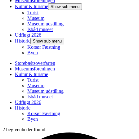
Museumsforeningen
Kultur & turisme
Show sub menu
Turist
Museum
Museum udstilling
Isbåd museet
Udflugt 2026
Historie
Show sub menu
Korsør Fæstning
Byen
Storebæltsoverfarten
Museumsforeningen
Kultur & turisme
Turist
Museum
Museum udstilling
Isbåd museet
Udflugt 2026
Historie
Korsør Fæstning
Byen
2 begivenheder found.