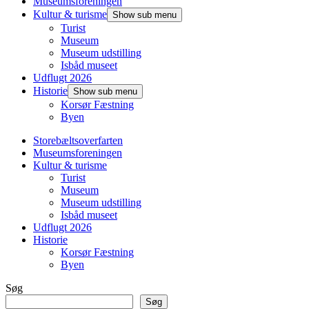
Museumsforeningen
Kultur & turisme
Show sub menu
Turist
Museum
Museum udstilling
Isbåd museet
Udflugt 2026
Historie
Show sub menu
Korsør Fæstning
Byen
Storebæltsoverfarten
Museumsforeningen
Kultur & turisme
Turist
Museum
Museum udstilling
Isbåd museet
Udflugt 2026
Historie
Korsør Fæstning
Byen
Søg
Søg