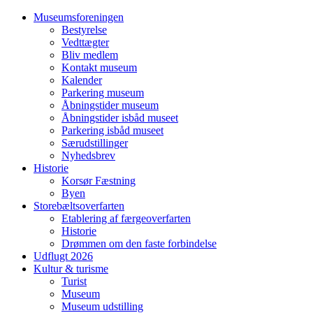
Museumsforeningen
Bestyrelse
Vedttægter
Bliv medlem
Kontakt museum
Kalender
Parkering museum
Åbningstider museum
Åbningstider isbåd museet
Parkering isbåd museet
Særudstillinger
Nyhedsbrev
Historie
Korsør Fæstning
Byen
Storebæltsoverfarten
Etablering af færgeoverfarten
Historie
Drømmen om den faste forbindelse
Udflugt 2026
Kultur & turisme
Turist
Museum
Museum udstilling