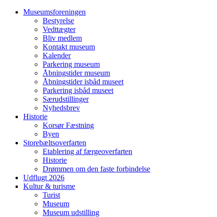
Museumsforeningen
Bestyrelse
Vedttægter
Bliv medlem
Kontakt museum
Kalender
Parkering museum
Åbningstider museum
Åbningstider isbåd museet
Parkering isbåd museet
Særudstillinger
Nyhedsbrev
Historie
Korsør Fæstning
Byen
Storebæltsoverfarten
Etablering af færgeoverfarten
Historie
Drømmen om den faste forbindelse
Udflugt 2026
Kultur & turisme
Turist
Museum
Museum udstilling