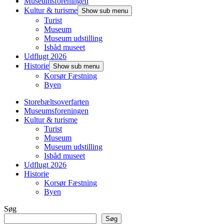
Museumsforeningen
Kultur & turisme
Show sub menu
Turist
Museum
Museum udstilling
Isbåd museet
Udflugt 2026
Historie
Show sub menu
Korsør Fæstning
Byen
Storebæltsoverfarten
Museumsforeningen
Kultur & turisme
Turist
Museum
Museum udstilling
Isbåd museet
Udflugt 2026
Historie
Korsør Fæstning
Byen
Søg
Søg