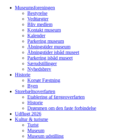
Museumsforeningen
Bestyrelse
Vedttægter
Bliv medlem
Kontakt museum
Kalender
Parkering museum
Åbningstider museum
Åbningstider isbåd museet
Parkering isbåd museet
Særudstillinger
Nyhedsbrev
Historie
Korsør Fæstning
Byen
Storebæltsoverfarten
Etablering af færgeoverfarten
Historie
Drømmen om den faste forbindelse
Udflugt 2026
Kultur & turisme
Turist
Museum
Museum udstilling