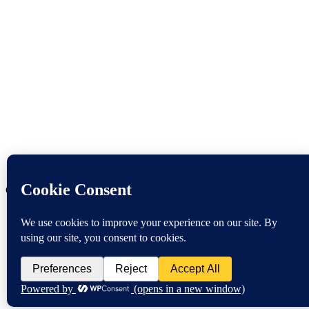
Copyright © 2024 - 2026 Korsør By og Overfartsmuseum