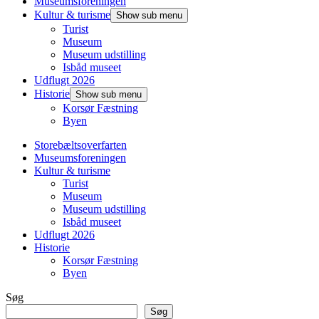
Museumsforeningen
Kultur & turisme
Show sub menu
Turist
Museum
Museum udstilling
Isbåd museet
Udflugt 2026
Historie
Show sub menu
Korsør Fæstning
Byen
Storebæltsoverfarten
Museumsforeningen
Kultur & turisme
Turist
Museum
Museum udstilling
Isbåd museet
Udflugt 2026
Historie
Korsør Fæstning
Byen
Søg
Søg