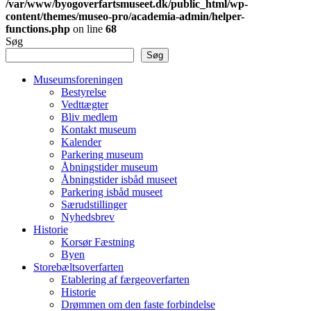
/var/www/byogoverfartsmuseet.dk/public_html/wp-
content/themes/museo-pro/academia-admin/helper-
functions.php
on line
68
Søg
Søg
Museumsforeningen
Bestyrelse
Vedttægter
Bliv medlem
Kontakt museum
Kalender
Parkering museum
Åbningstider museum
Åbningstider isbåd museet
Parkering isbåd museet
Særudstillinger
Nyhedsbrev
Historie
Korsør Fæstning
Byen
Storebæltsoverfarten
Etablering af færgeoverfarten
Historie
Drømmen om den faste forbindelse