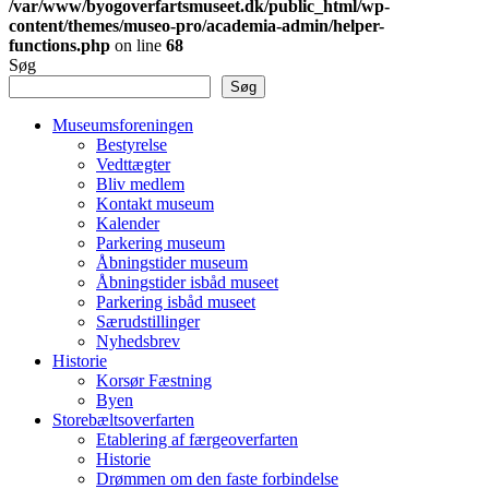
/var/www/byogoverfartsmuseet.dk/public_html/wp-
content/themes/museo-pro/academia-admin/helper-
functions.php
on line
68
Søg
Søg
Museumsforeningen
Bestyrelse
Vedttægter
Bliv medlem
Kontakt museum
Kalender
Parkering museum
Åbningstider museum
Åbningstider isbåd museet
Parkering isbåd museet
Særudstillinger
Nyhedsbrev
Historie
Korsør Fæstning
Byen
Storebæltsoverfarten
Etablering af færgeoverfarten
Historie
Drømmen om den faste forbindelse