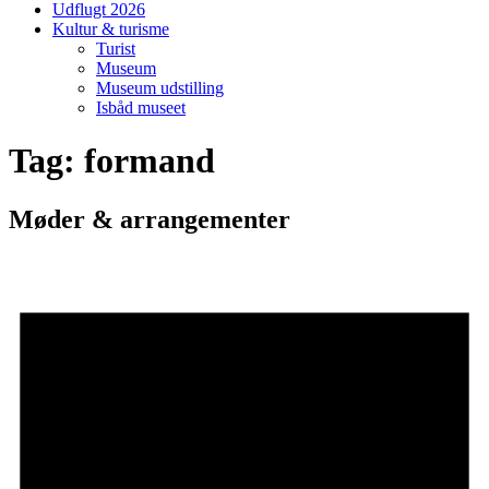
Udflugt 2026
Kultur & turisme
Turist
Museum
Museum udstilling
Isbåd museet
Tag:
formand
Møder & arrangementer