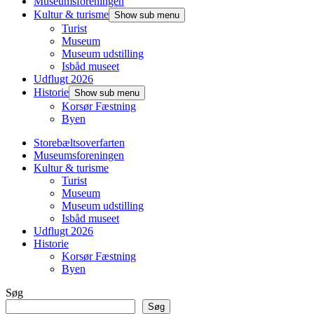
Museumsforeningen
Kultur & turisme
Show sub menu
Turist
Museum
Museum udstilling
Isbåd museet
Udflugt 2026
Historie
Show sub menu
Korsør Fæstning
Byen
Storebæltsoverfarten
Museumsforeningen
Kultur & turisme
Turist
Museum
Museum udstilling
Isbåd museet
Udflugt 2026
Historie
Korsør Fæstning
Byen
Søg
Søg