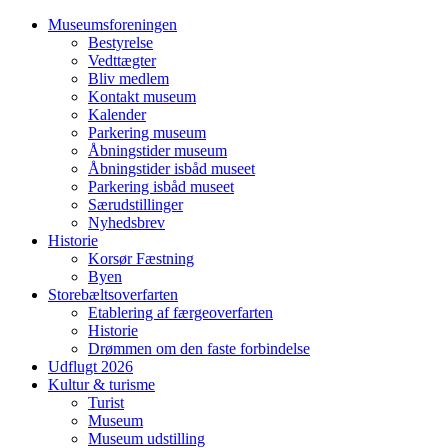
Museumsforeningen
Bestyrelse
Vedttægter
Bliv medlem
Kontakt museum
Kalender
Parkering museum
Åbningstider museum
Åbningstider isbåd museet
Parkering isbåd museet
Særudstillinger
Nyhedsbrev
Historie
Korsør Fæstning
Byen
Storebæltsoverfarten
Etablering af færgeoverfarten
Historie
Drømmen om den faste forbindelse
Udflugt 2026
Kultur & turisme
Turist
Museum
Museum udstilling