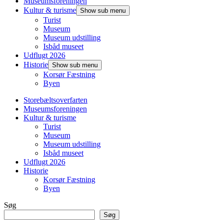
Museumsforeningen
Kultur & turisme
Show sub menu
Turist
Museum
Museum udstilling
Isbåd museet
Udflugt 2026
Historie
Show sub menu
Korsør Fæstning
Byen
Storebæltsoverfarten
Museumsforeningen
Kultur & turisme
Turist
Museum
Museum udstilling
Isbåd museet
Udflugt 2026
Historie
Korsør Fæstning
Byen
Søg
Søg