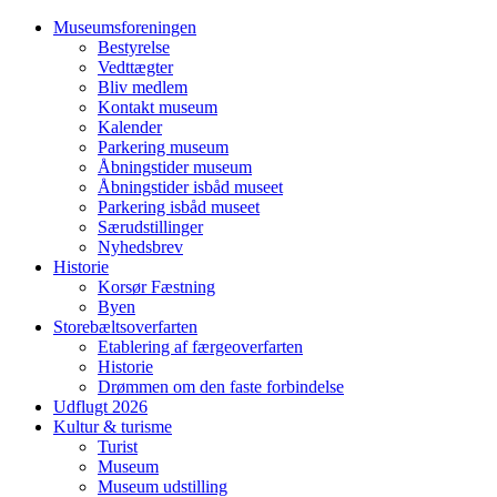
Museumsforeningen
Bestyrelse
Vedttægter
Bliv medlem
Kontakt museum
Kalender
Parkering museum
Åbningstider museum
Åbningstider isbåd museet
Parkering isbåd museet
Særudstillinger
Nyhedsbrev
Historie
Korsør Fæstning
Byen
Storebæltsoverfarten
Etablering af færgeoverfarten
Historie
Drømmen om den faste forbindelse
Udflugt 2026
Kultur & turisme
Turist
Museum
Museum udstilling