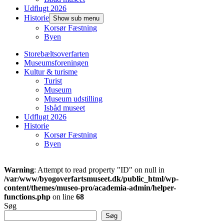
Udflugt 2026
Historie
Show sub menu
Korsør Fæstning
Byen
Storebæltsoverfarten
Museumsforeningen
Kultur & turisme
Turist
Museum
Museum udstilling
Isbåd museet
Udflugt 2026
Historie
Korsør Fæstning
Byen
Warning
: Attempt to read property "ID" on null in
/var/www/byogoverfartsmuseet.dk/public_html/wp-
content/themes/museo-pro/academia-admin/helper-
functions.php
on line
68
Søg
Søg