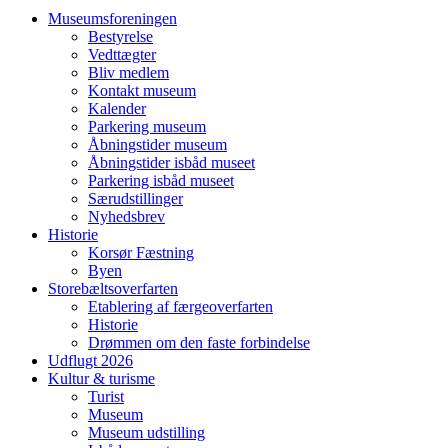
Museumsforeningen
Bestyrelse
Vedttægter
Bliv medlem
Kontakt museum
Kalender
Parkering museum
Åbningstider museum
Åbningstider isbåd museet
Parkering isbåd museet
Særudstillinger
Nyhedsbrev
Historie
Korsør Fæstning
Byen
Storebæltsoverfarten
Etablering af færgeoverfarten
Historie
Drømmen om den faste forbindelse
Udflugt 2026
Kultur & turisme
Turist
Museum
Museum udstilling