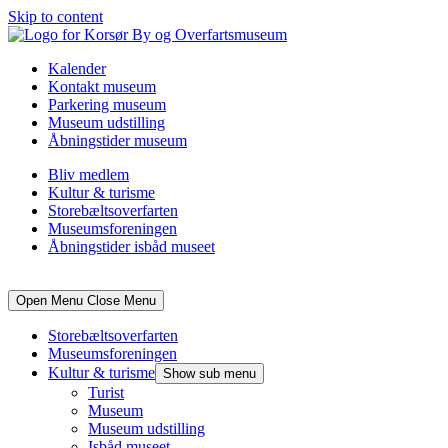
Skip to content
Kalender
Kontakt museum
Parkering museum
Museum udstilling
Åbningstider museum
Bliv medlem
Kultur & turisme
Storebæltsoverfarten
Museumsforeningen
Åbningstider isbåd museet
Open Menu
Close Menu
Storebæltsoverfarten
Museumsforeningen
Kultur & turisme
Show sub menu
Turist
Museum
Museum udstilling
Isbåd museet