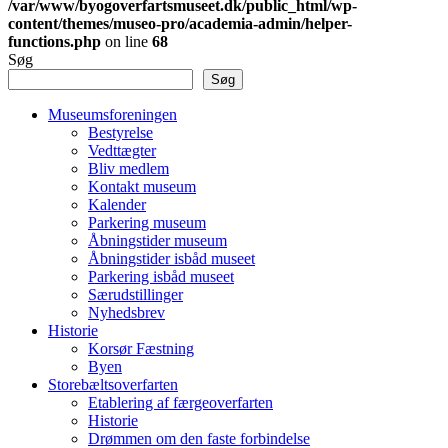
/var/www/byogoverfartsmuseet.dk/public_html/wp-
content/themes/museo-pro/academia-admin/helper-
functions.php
on line
68
Søg
Søg
Museumsforeningen
Bestyrelse
Vedttægter
Bliv medlem
Kontakt museum
Kalender
Parkering museum
Åbningstider museum
Åbningstider isbåd museet
Parkering isbåd museet
Særudstillinger
Nyhedsbrev
Historie
Korsør Fæstning
Byen
Storebæltsoverfarten
Etablering af færgeoverfarten
Historie
Drømmen om den faste forbindelse