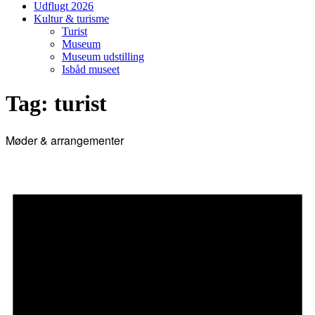
Udflugt 2026
Kultur & turisme
Turist
Museum
Museum udstilling
Isbåd museet
Tag:
turist
Møder & arrangementer