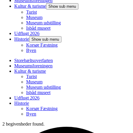
Museumsforeningen
Kultur & turisme
Show sub menu
Turist
Museum
Museum udstilling
Isbåd museet
Udflugt 2026
Historie
Show sub menu
Korsør Fæstning
Byen
Storebæltsoverfarten
Museumsforeningen
Kultur & turisme
Turist
Museum
Museum udstilling
Isbåd museet
Udflugt 2026
Historie
Korsør Fæstning
Byen
2 begivenheder found.