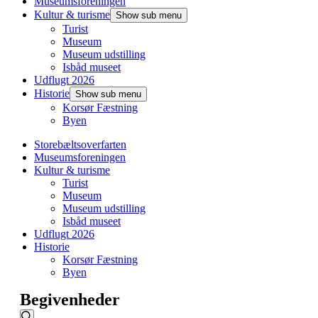
Museumsforeningen
Kultur & turisme
Show sub menu
Turist
Museum
Museum udstilling
Isbåd museet
Udflugt 2026
Historie
Show sub menu
Korsør Fæstning
Byen
Storebæltsoverfarten
Museumsforeningen
Kultur & turisme
Turist
Museum
Museum udstilling
Isbåd museet
Udflugt 2026
Historie
Korsør Fæstning
Byen
Begivenheder