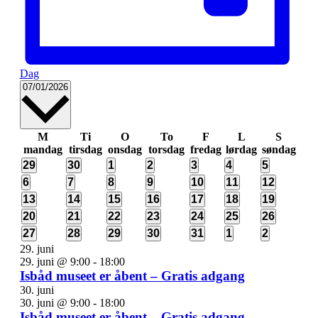
Dag
Vælg
07/01/2026
dato.
Kalender
M
Ti
O
To
F
L
S
mandag
tirsdag
onsdag
torsdag
fredag
lørdag
søndag
af
1
2
1
2
2
2
2
29
30
1
2
3
4
5
Begivenheder
begivenhed
begivenheder
begivenhed
begivenheder
begivenheder
begivenheder
begivenhe
1
2
1
2
2
2
2
6
7
8
9
10
11
12
begivenhed
begivenheder
begivenhed
begivenheder
begivenheder
begivenheder
begivenhe
1
2
1
2
2
2
2
13
14
15
16
17
18
19
begivenhed
begivenheder
begivenhed
begivenheder
begivenheder
begivenheder
begivenhe
1
2
1
2
2
2
2
20
21
22
23
24
25
26
begivenhed
begivenheder
begivenhed
begivenheder
begivenheder
begivenheder
begivenhe
1
2
1
2
2
2
2
27
28
29
30
31
1
2
begivenhed
begivenheder
begivenhed
begivenheder
begivenheder
begivenheder
begivenhe
29. juni
29. juni @ 9:00
-
18:00
Isbåd museet er åbent – Gratis adgang
30. juni
30. juni @ 9:00
-
18:00
Isbåd museet er åbent – Gratis adgang