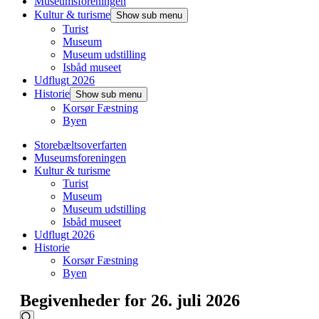
Museumsforeningen
Kultur & turisme
Show sub menu
Turist
Museum
Museum udstilling
Isbåd museet
Udflugt 2026
Historie
Show sub menu
Korsør Fæstning
Byen
Storebæltsoverfarten
Museumsforeningen
Kultur & turisme
Turist
Museum
Museum udstilling
Isbåd museet
Udflugt 2026
Historie
Korsør Fæstning
Byen
Begivenheder for 26. juli 2026