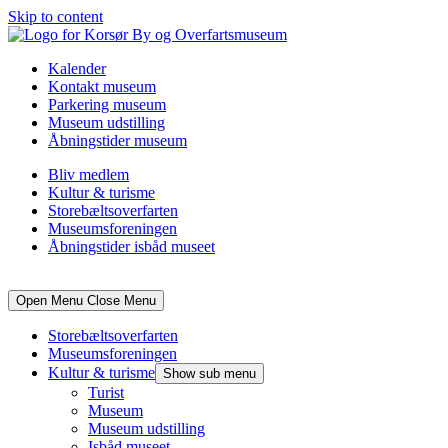
Skip to content
Kalender
Kontakt museum
Parkering museum
Museum udstilling
Åbningstider museum
Bliv medlem
Kultur & turisme
Storebæltsoverfarten
Museumsforeningen
Åbningstider isbåd museet
Open Menu
Close Menu
Storebæltsoverfarten
Museumsforeningen
Kultur & turisme
Show sub menu
Turist
Museum
Museum udstilling
Isbåd museet