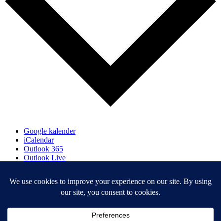
Google kalender
iCalendar
Outlook 365
Outlook Live
Eksporter .ics-fil
Eksport Outlook .ics-fil
Cookies
Privatlivspolitik