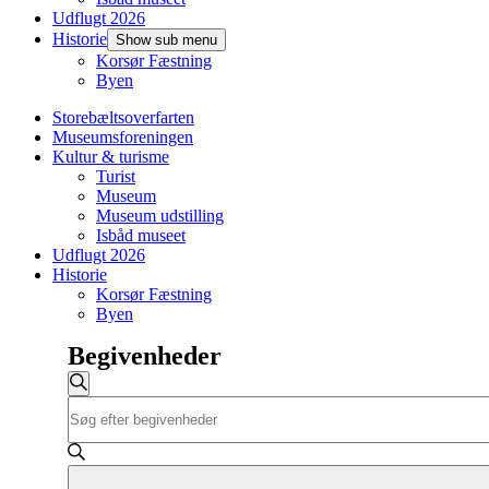
Udflugt 2026
Historie
Show sub menu
Korsør Fæstning
Byen
Storebæltsoverfarten
Museumsforeningen
Kultur & turisme
Turist
Museum
Museum udstilling
Isbåd museet
Udflugt 2026
Historie
Korsør Fæstning
Byen
Begivenheder
Begivenheder
Søg
Skriv
Søgning
efter
nøgleord.
begivenheder
og
Søg
efter
visninger
Begivenheder