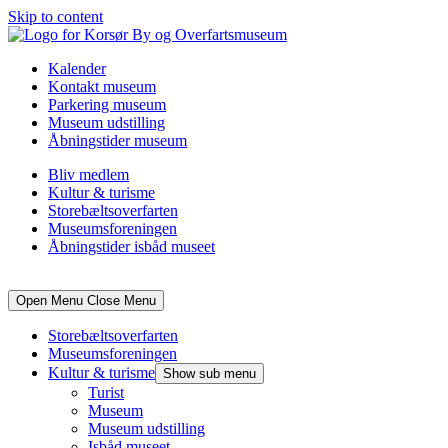
Skip to content
Kalender
Kontakt museum
Parkering museum
Museum udstilling
Åbningstider museum
Bliv medlem
Kultur & turisme
Storebæltsoverfarten
Museumsforeningen
Åbningstider isbåd museet
Open Menu
Close Menu
Storebæltsoverfarten
Museumsforeningen
Kultur & turisme
Show sub menu
Turist
Museum
Museum udstilling
Isbåd museet