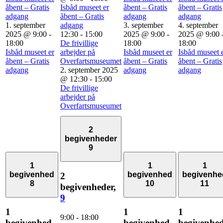
åbent – Gratis
Isbåd museet er
åbent – Gratis
åbent – Gratis
adgang
åbent – Gratis
adgang
adgang
1. september
adgang
3. september
4. september
2025 @ 9:00
-
12:30
-
15:00
2025 @ 9:00
-
2025 @ 9:00
18:00
De frivillige
18:00
18:00
Isbåd museet er
arbejder på
Isbåd museet er
Isbåd museet 
åbent – Gratis
Overfartsmuseumet
åbent – Gratis
åbent – Gratis
adgang
2. september 2025
adgang
adgang
@ 12:30
-
15:00
De frivillige
arbejder på
Overfartsmuseumet
2
begivenheder
9
1
1
1
begivenhed
begivenhed
begivenhe
2
8
10
11
begivenheder,
9
1
1
1
9:00
-
18:00
begivenhed,
begivenhed,
begivenhed