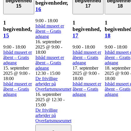
begivenhed
begivenhed
begivenhe
begivenheder,
15
17
18
16
9:00
-
18:00
1
1
1
Isbåd museet er
begivenhed,
begivenhed,
begivenhed
åbent – Gratis
15
17
18
adgang
16. september
9:00
-
18:00
2025 @ 9:00
-
9:00
-
18:00
9:00
-
18:00
Isbåd museet er
18:00
Isbåd museet er
Isbåd museet 
åbent – Gratis
Isbåd museet er
åbent – Gratis
åbent – Gratis
adgang
åbent – Gratis
adgang
adgang
15. september
adgang
17. september
18. september
2025 @ 9:00
-
12:30
-
15:00
2025 @ 9:00
-
2025 @ 9:00
18:00
De frivillige
18:00
18:00
Isbåd museet er
arbejder på
Isbåd museet er
Isbåd museet 
åbent – Gratis
Overfartsmuseumet
åbent – Gratis
åbent – Gratis
adgang
16. september
adgang
adgang
2025 @ 12:30
-
15:00
De frivillige
arbejder på
Overfartsmuseumet