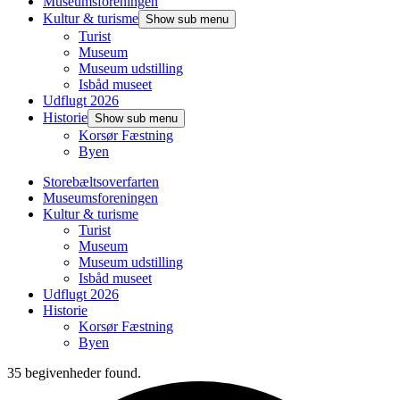
Museumsforeningen
Kultur & turisme
Show sub menu
Turist
Museum
Museum udstilling
Isbåd museet
Udflugt 2026
Historie
Show sub menu
Korsør Fæstning
Byen
Storebæltsoverfarten
Museumsforeningen
Kultur & turisme
Turist
Museum
Museum udstilling
Isbåd museet
Udflugt 2026
Historie
Korsør Fæstning
Byen
35 begivenheder found.