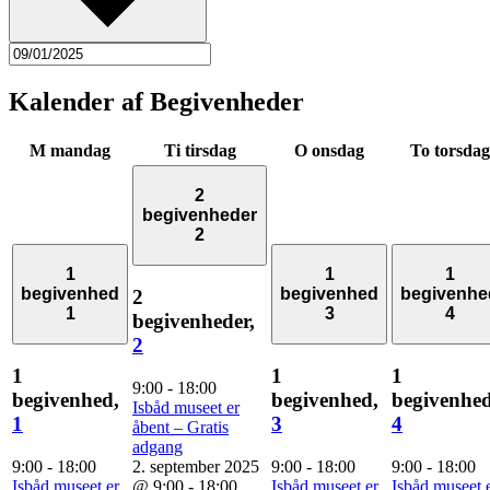
Kalender af Begivenheder
M
mandag
Ti
tirsdag
O
onsdag
To
torsdag
2
begivenheder
2
1
1
1
begivenhed
begivenhed
begivenhe
2
1
3
4
begivenheder,
2
1
1
1
9:00
-
18:00
begivenhed,
begivenhed,
begivenhed
Isbåd museet er
1
3
4
åbent – Gratis
adgang
9:00
-
18:00
2. september 2025
9:00
-
18:00
9:00
-
18:00
Isbåd museet er
@ 9:00
-
18:00
Isbåd museet er
Isbåd museet 