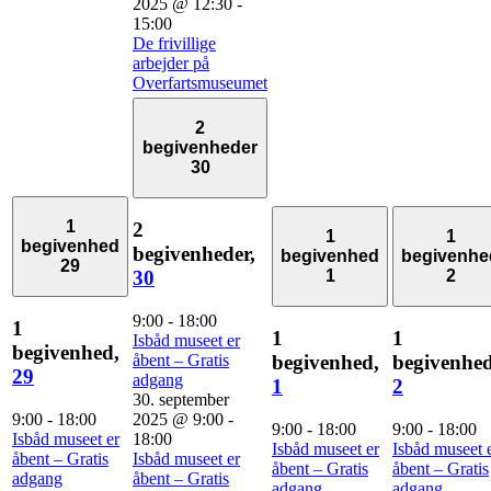
2025 @ 12:30
-
15:00
De frivillige
arbejder på
Overfartsmuseumet
2
begivenheder
30
1
2
1
1
begivenhed
begivenheder,
begivenhed
begivenhe
29
1
2
30
9:00
-
18:00
1
1
1
Isbåd museet er
begivenhed,
åbent – Gratis
begivenhed,
begivenhed
29
adgang
1
2
30. september
9:00
-
18:00
2025 @ 9:00
-
9:00
-
18:00
9:00
-
18:00
Isbåd museet er
18:00
Isbåd museet er
Isbåd museet 
åbent – Gratis
Isbåd museet er
åbent – Gratis
åbent – Gratis
adgang
åbent – Gratis
adgang
adgang