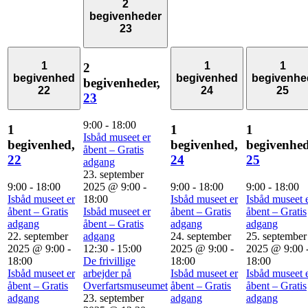
2
begivenheder
23
1
1
1
2
begivenhed
begivenhed
begivenhe
begivenheder,
22
24
25
23
9:00
-
18:00
1
1
1
Isbåd museet er
begivenhed,
begivenhed,
begivenhed
åbent – Gratis
22
24
25
adgang
23. september
9:00
-
18:00
2025 @ 9:00
-
9:00
-
18:00
9:00
-
18:00
Isbåd museet er
18:00
Isbåd museet er
Isbåd museet 
åbent – Gratis
Isbåd museet er
åbent – Gratis
åbent – Gratis
adgang
åbent – Gratis
adgang
adgang
22. september
adgang
24. september
25. september
2025 @ 9:00
-
12:30
-
15:00
2025 @ 9:00
-
2025 @ 9:00
18:00
De frivillige
18:00
18:00
Isbåd museet er
arbejder på
Isbåd museet er
Isbåd museet 
åbent – Gratis
Overfartsmuseumet
åbent – Gratis
åbent – Gratis
adgang
23. september
adgang
adgang